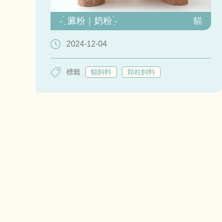
- ̗̀ 澱粉｜奶粉 ̖́-
貓
2024-12-04
標籤
貓飼料
顆粒飼料