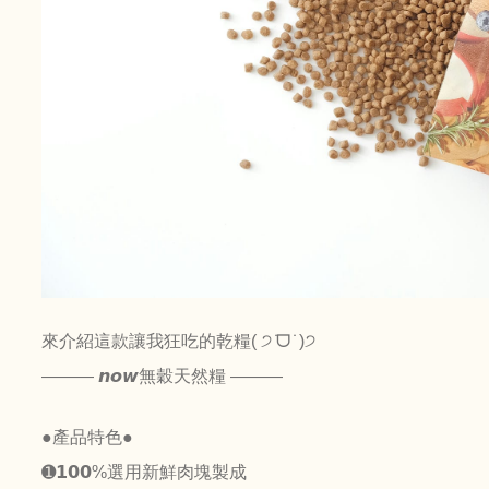
來介紹這款讓我狂吃的乾糧( ੭ ̇ᗜ ̇ )੭
——— 𝙣𝙤𝙬無穀天然糧 ———
●產品特色●
➊𝟭𝟬𝟬%選用新鮮肉塊製成