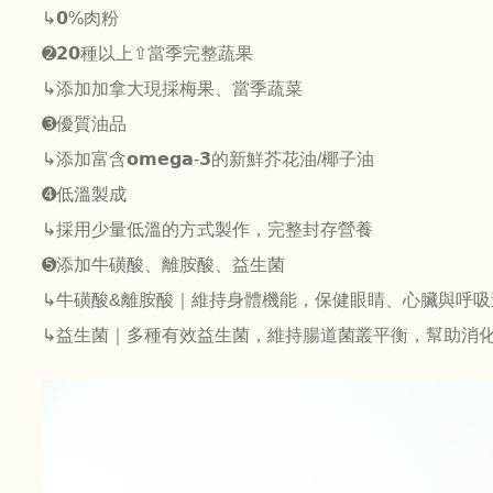
↳𝟬%肉粉
➋𝟮𝟬種以上⇧當季完整蔬果
↳添加加拿大現採梅果、當季蔬菜
➌優質油品
↳添加富含𝗼𝗺𝗲𝗴𝗮-𝟯的新鮮芥花油/椰子油
➍低溫製成
↳採用少量低溫的方式製作，完整封存營養
➎添加牛磺酸、離胺酸、益生菌
↳牛磺酸&離胺酸｜維持身體機能，保健眼睛、心臟與呼吸
↳益生菌｜多種有效益生菌，維持腸道菌叢平衡，幫助消