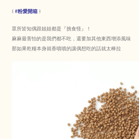
꒰
#粉愛開箱
꒱
眾所皆知偶跟姐姐都是『挑食怪』！
麻麻最害怕的是我們都不吃，還要加其他東西增添風味
那如果乾糧本身就香噴噴的讓偶想吃的話就太棒拉