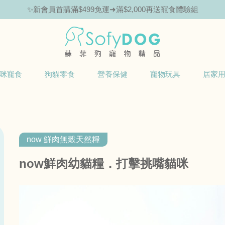
✨新會員首購滿$499免運➜滿$2,000再送寵食體驗組
咪寵食
狗貓零食
營養保健
寵物玩具
居家
now 鮮肉無穀天然糧
now鮮肉幼貓糧．打擊挑嘴貓咪