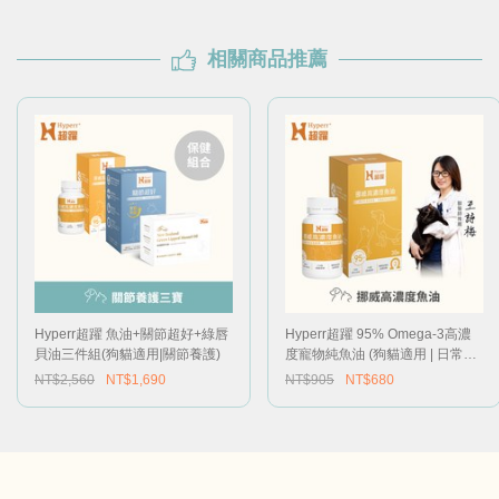
相關商品推薦
Hyperr超躍 魚油+關節超好+綠唇
Hyperr超躍 95% Omega-3高濃
貝油三件組(狗貓適用|關節養護)
度寵物純魚油 (狗貓適用 | 日常基
礎保健)
NT$2,560
NT$1,690
NT$905
NT$680