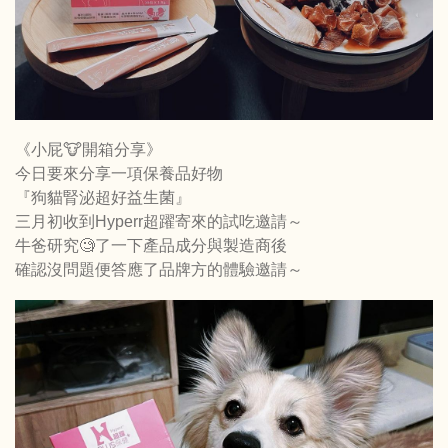
《小屁🐮開箱分享》
今日要來分享一項保養品好物
『狗貓腎泌超好益生菌』
三月初收到Hyperr超躍寄來的試吃邀請～
牛爸研究🧐了一下產品成分與製造商後
確認沒問題便答應了品牌方的體驗邀請～