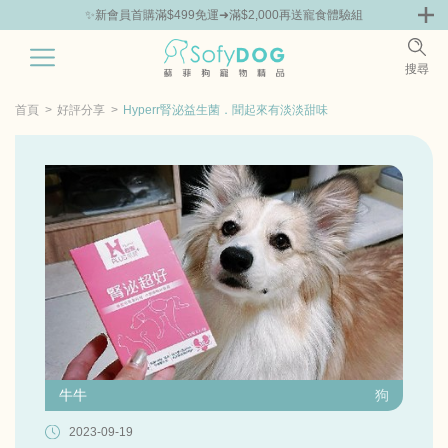
✨新會員首購滿$499免運➜滿$2,000再送寵食體驗組
0
搜尋
|
鮮
零食專區
飼料 | 凍乾優惠組
主食罐 | 餐包優惠
團購優惠
首頁
好評分享
Hyperr腎泌益生菌．聞起來有淡淡甜味
牛牛
狗
2023-09-19