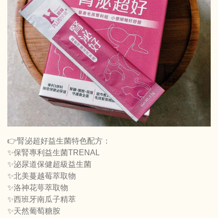
👉腎泌超好益生菌特色配方：
✨保腎專利益生菌TRENAL
✨泌尿道保健超級益生菌
✨北美蔓越莓萃取物
✨洛神花萼萃取物
✨西班牙南瓜子精萃
✨天然葡萄糖胺