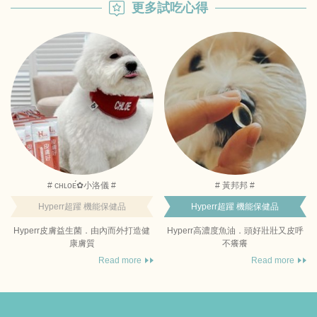
更多試吃心得
# ᴄʜʟᴏᴇ́✿小洛儀 #
# 黃邦邦 #
Hyperr超躍 機能保健品
Hyperr超躍 機能保健品
Hyperr皮膚益生菌．由內而外打造健
Hyperr高濃度魚油．頭好壯壯又皮呼
康膚質
不癢癢
Read more
Read more