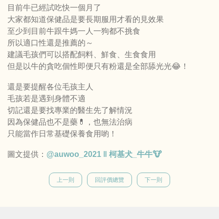
目前牛已經試吃快一個月了
大家都知道保健品是要長期服用才看的見效果
至少到目前牛跟牛媽一人一狗都不挑食
所以適口性還是推薦的～
建議毛孩們可以搭配飼料、鮮食、生食食用
但是以牛的貪吃個性即便只有粉還是全部舔光光😂！
還是要提醒各位毛孩主人
毛孩若是遇到身體不適
切記還是要找專業的醫生先了解情況
因為保健品也不是藥💊，也無法治病
只能當作日常基礎保養食用喲！
圖文提供：
@auwoo_2021 ‖ 柯基犬_牛牛🐮
上一則
回評價總覽
下一則