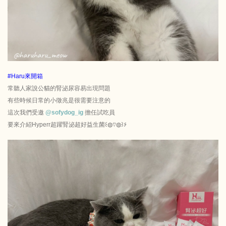
#Haru來開箱
常聽人家說公貓的腎泌尿容易出現問題
有些時候日常的小徵兆是很需要注意的
這次我們受邀
@sofydog_ig
擔任試吃員
要來介紹Hyperr超躍腎泌超好益生菌꒰◍︎⍢︎◍︎꒱۶