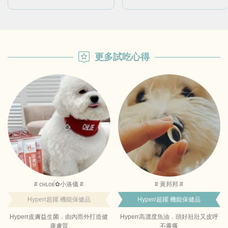
更多試吃心得
# ᴄʜʟᴏᴇ́✿小洛儀 #
# 黃邦邦 #
Hyperr超躍 機能保健品
Hyperr超躍 機能保健品
Hyperr皮膚益生菌．由內而外打造健
Hyperr高濃度魚油．頭好壯壯又皮呼
康膚質
不癢癢