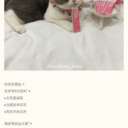
特色與重點📌
世界專利3原料˚✦︎
▸北美蔓越莓
▸法國洛神花萼
▸西班牙南瓜籽
獨家雙效益生菌˚✦