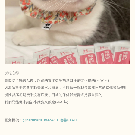
試吃心得
實際吃了幾週以後，超躍的腎泌益生菌適口性還蠻不錯的(﹡ˆoˆ﹡)
因為哈魯平常會主動去喝水和尿尿，所以這一款我是當成日常的保健來做使用
慢性腎病初期幾乎沒有症狀，日常的保健我覺得還是很重要的
我們只能從小細節小徵兆來觀察(˵ ˃̶̀ε ˂̶́ ˵)
圖文提供：
@haruharu_meow ‖ 哈魯HaRu