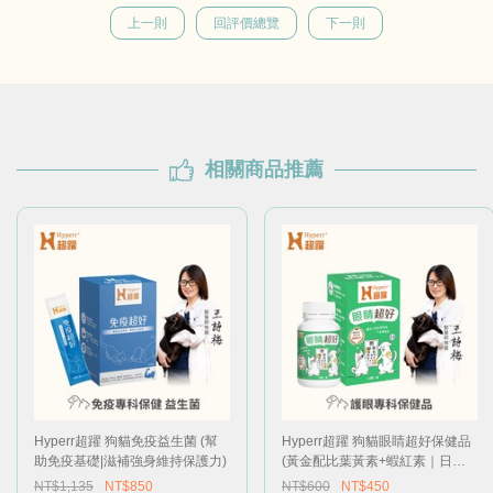
上一則
回評價總覽
下一則
相關商品推薦
Hyperr超躍 狗貓免疫益生菌 (幫
Hyperr超躍 狗貓眼睛超好保健品
助免疫基礎|滋補強身維持保護力)
(黃金配比葉黃素+蝦紅素｜日常
視力保健)
NT$1,135
NT$850
NT$600
NT$450