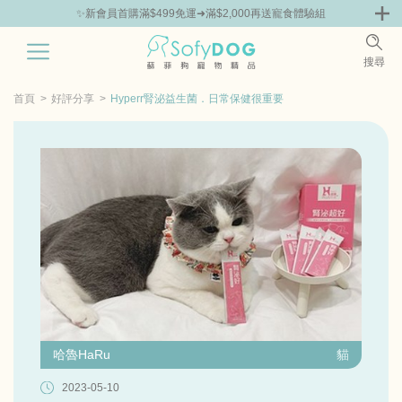
✨新會員首購滿$499免運➜滿$2,000再送寵食體驗組
0
搜尋
|
鮮
零食專區
飼料 | 凍乾優惠組
主食罐 | 餐包優惠
團購優惠
首頁
好評分享
Hyperr腎泌益生菌．日常保健很重要
哈魯HaRu
貓
2023-05-10