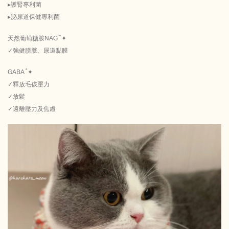
▸護腎專利菌
▸泌尿道保健專利菌
天然葡萄糖胺NAG ˚✦
✓強健膀胱、尿道黏膜
GABA ˚✦
✓釋放毛孩壓力
✓放鬆
✓遠離壓力及焦慮