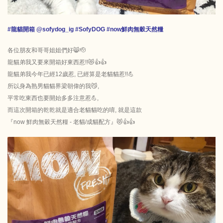
#龍貓開箱 @sofydog_ig #SofyDOG #now鮮肉無穀天然糧
各位朋友和哥哥姐姐們好😸🫡
龍貓弟我又要來開箱好東西惹!!😻👍👍
龍貓弟我今年已經12歲惹, 已經算是老貓貓惹!!💪
所以身為熟男貓貓界梁朝偉的我😼,
平常吃東西也要開始多多注意惹💪,
而這次開箱的乾乾就是適合老貓貓吃的唷, 就是這款
『now 鮮肉無穀天然糧 - 老貓/成貓配方』😻👍👍