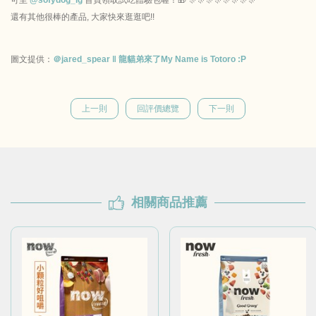
可至
@sofydog_ig
首頁領取試吃體驗包喔！🎁 🎊🎊🎊🎊🎊🎊🎊🎊
還有其他很棒的產品, 大家快來逛逛吧!!
圖文提供：
＠jared_spear ‖ 龍貓弟來了My Name is Totoro :P
上一則
回評價總覽
下一則
相關商品推薦