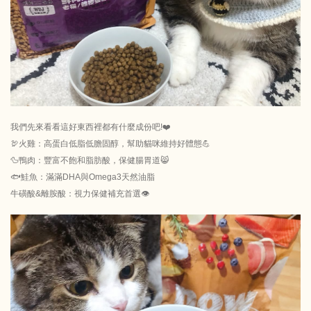
我們先來看看這好東西裡都有什麼成份吧!❤️
🦃火雞：高蛋白低脂低膽固醇，幫助貓咪維持好體態💪
🦆鴨肉：豐富不飽和脂肪酸，保健腸胃道😸
🐟鮭魚：滿滿DHA與Omega3天然油脂
牛磺酸&離胺酸：視力保健補充首選👁️