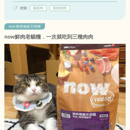
標籤
貓飼料
顆粒飼料
now 鮮肉無穀天然糧
now鮮肉老貓糧．一次就吃到三種肉肉