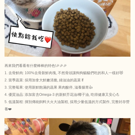
再來我們看看有什麼棒棒的特色!🎉🎉🎉
1. 去骨鮮肉: 100%去骨新鮮肉塊, 不然骨頭讓狗狗貓貓們吃的和人一樣好😻
2. 當季蔬菜: 採用加拿大鮮嫩清脆, 綠油油的蔬菜🥬
3. 完整莓果: 使用新鮮飽滿的蔬果 果肉酸停, 滋養腸胃👍
4. 優質油品: 添加富含Omega-3 的新鮮芥花油/椰子油, 吃得健康又安心💪
5. 低溫製程: 揮別傳統飼料大火大油製程, 採用少量低溫的方式製作, 完整封存營
養❤️