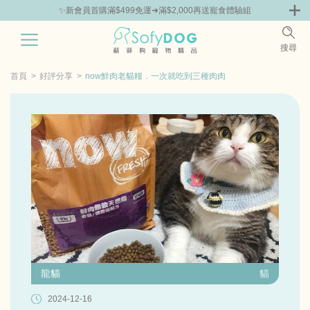
✨新會員首購滿$499免運➜滿$2,000再送寵食體驗組
0
搜尋
|
鮮
零食專區
飼料 | 凍乾優惠組
主食罐 | 餐包優惠
團購優惠
首頁
好評分享
now鮮肉老貓糧．一次就吃到三種肉肉
龍貓
貓
2024-12-16