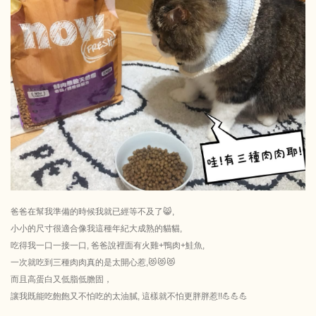
爸爸在幫我準備的時候我就已經等不及了😸,
小小的尺寸很適合像我這種年紀大成熟的貓貓,
吃得我一口一接一口, 爸爸說裡面有火雞+鴨肉+鮭魚,
一次就吃到三種肉肉真的是太開心惹,😻😻😻
而且高蛋白又低脂低膽固，
讓我既能吃飽飽又不怕吃的太油膩, 這樣就不怕更胖胖惹!!💪💪💪