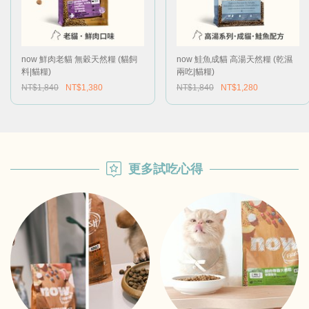
now 鮮肉老貓 無穀天然糧 (貓飼
now 鮭魚成貓 高湯天然糧 (乾濕
料|貓糧)
兩吃|貓糧)
NT$1,840
NT$1,380
NT$1,840
NT$1,280
更多試吃心得