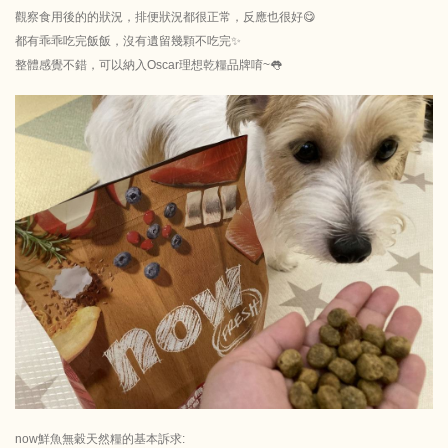
觀察食用後的的狀況，排便狀況都很正常，反應也很好😋
都有乖乖吃完飯飯，沒有遺留幾顆不吃完✨
整體感覺不錯，可以納入Oscar理想乾糧品牌唷~👅
now鮮魚無穀天然糧的基本訴求: