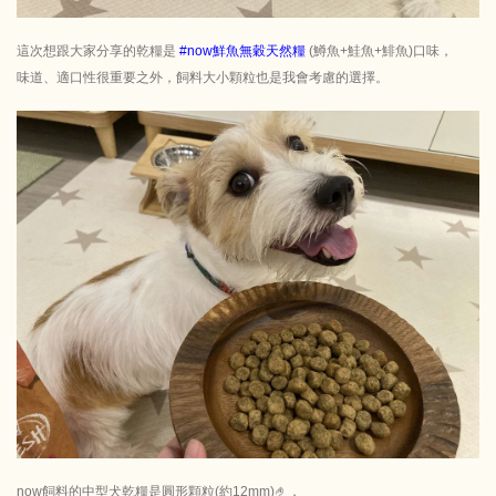
這次想跟大家分享的乾糧是
#now鮮魚無穀天然糧
(鱒魚+鮭魚+鯡魚)口味，
味道、適口性很重要之外，飼料大小顆粒也是我會考慮的選擇。
now飼料的中型犬乾糧是圓形顆粒(約12mm)🤌，