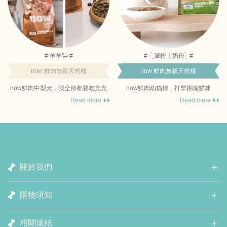
# 羊羊🐑 #
# - ̗̀ 澱粉｜奶粉 ̖́- #
now 鮮肉無穀天然糧
now 鮮肉無穀天然糧
now鮮肉中型犬．我全部都要吃光光
now鮮肉幼貓糧．打擊挑嘴貓咪
Read more
Read more
關於我們
購物須知
相關連結