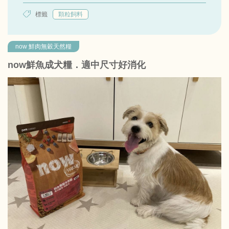
標籤
顆粒飼料
now 鮮肉無穀天然糧
now鮮魚成犬糧．適中尺寸好消化