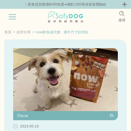
✨新會員首購滿$499免運➜滿$2,000再送寵食體驗組
0
搜尋
|
鮮
零食專區
飼料 | 凍乾優惠組
主食罐 | 餐包優惠
團購優惠
首頁
好評分享
now鮮魚成犬糧．適中尺寸好消化
Oscar
狗
2023-05-15