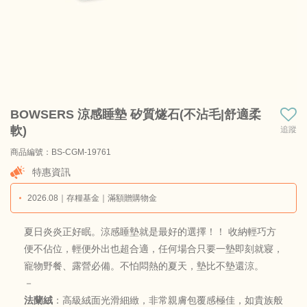
BOWSERS 涼感睡墊 矽質燧石(不沾毛|舒適柔
軟)
追蹤
商品編號：BS-CGM-19761
商品料號：BS-CGM-19761-S
特惠資訊
2026.08｜存糧基金｜滿額贈購物金
夏日炎炎正好眠。涼感睡墊就是最好的選擇！！ 收納輕巧方
便不佔位，輕便外出也超合適，任何場合只要一墊即刻就寢，
寵物野餐、露營必備。不怕悶熱的夏天，墊比不墊還涼。
－
法蘭絨
：高級絨面光滑細緻，非常親膚包覆感極佳，如貴族般