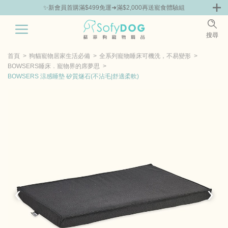
組
🎁Hello新朋友！完成註冊送指定商品85折抵用券
0
搜尋
|
嘗鮮
零食專區
飼料 | 凍乾優惠組
主食罐 | 餐包優惠
團購優惠
首頁
狗貓寵物居家生活必備
全系列寵物睡床可機洗，不易變形
BOWSERS睡床．寵物界的席夢思
BOWSERS 涼感睡墊 矽質燧石(不沾毛|舒適柔軟)