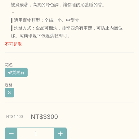
被擁簇著，高貴的冷色調，讓你睡的沁藍睡的香。
－
▌適用寵物類型：全貓、小、中型犬
▌洗滌方式：全品可機洗，睡墊四角有車縫，可防止內層位
移。涼爽環境下低溫烘乾即可。
不可超取
花色
矽質燧石
規格
S
NT$3300
NT$4,400