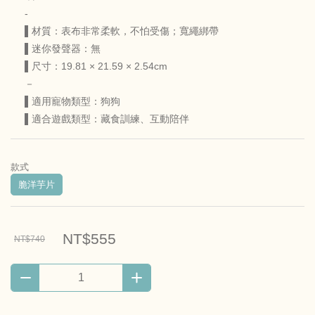
-
▌材質：表布非常柔軟，不怕受傷；寬繩綁帶
▌迷你發聲器：無
▌尺寸：19.81 × 21.59 × 2.54cm
－
▌適用寵物類型：狗狗
▌適合遊戲類型：藏食訓練、互動陪伴
款式
脆洋芋片
NT$555
NT$740