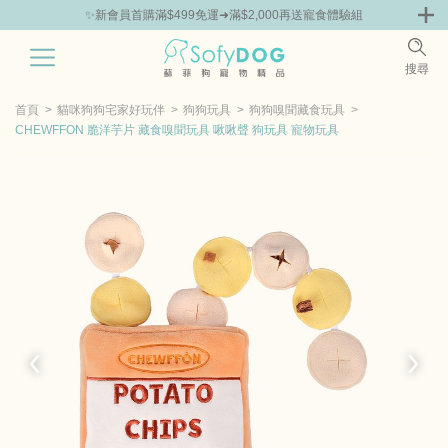
✨新會員首購滿$499免運➜滿$2,000再送寵食體驗組
0
搜尋
|
嘗鮮
零食專區
飼料 | 凍乾優惠組
主食罐 | 餐包優惠
團購優惠
首頁
貓咪狗狗宅家好玩伴
狗狗玩具
狗狗嗅聞藏食玩具
CHEWFFON 脆洋芋片 藏食嗅聞玩具 啾啾聲 狗玩具 寵物玩具