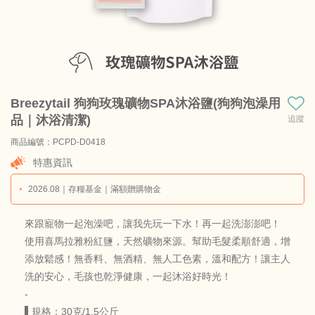
Breezytail 狗狗玫瑰礦物SPA沐浴鹽(狗狗泡澡用
品｜沐浴清潔)
追蹤
商品編號：PCPD-D0418
商品料號：PCPD-D0418-D003
特惠資訊
2026.08｜存糧基金｜滿額贈購物金
來跟寵物一起泡澡吧，讓我先玩一下水！再一起洗澎澎吧！
使用喜馬拉雅粉紅鹽，天然礦物來源。幫助毛髮柔順舒適，增
添放鬆感！無香料、無酒精、無人工色素，溫和配方！讓主人
洗的安心，毛孩也乾淨健康，一起沐浴好時光！
-
▌規格：30克/1.5公斤