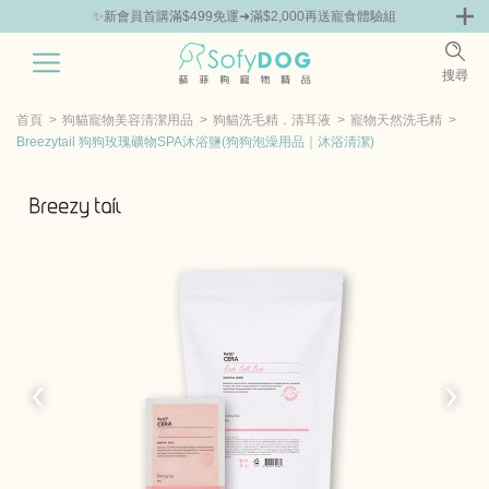
組
🎁Hello新朋友！完成註冊送指定商品85折抵用券
0
搜尋
|
嘗鮮
零食專區
飼料 | 凍乾優惠組
主食罐 | 餐包優惠
團購優惠
首頁
狗貓寵物美容清潔用品
狗貓洗毛精．清耳液
寵物天然洗毛精
Breezytail 狗狗玫瑰礦物SPA沐浴鹽(狗狗泡澡用品｜沐浴清潔)