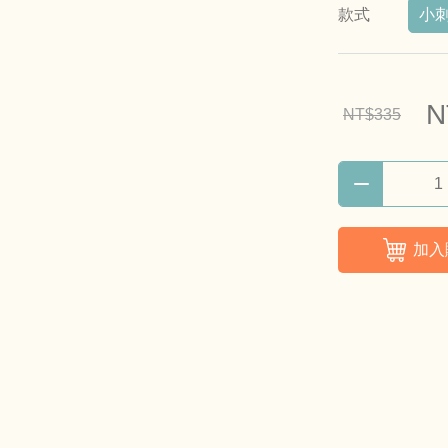
款式
小
N
NT$335
加入