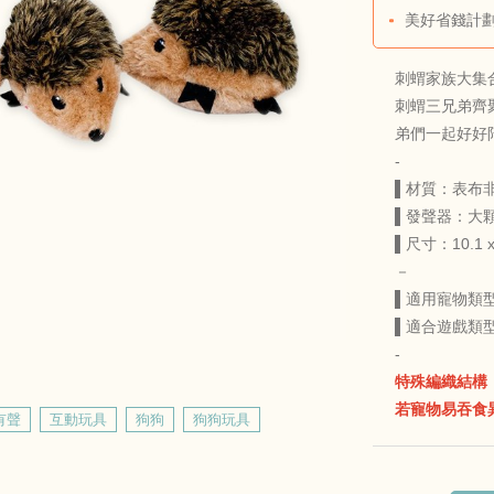
美好省錢計劃
刺蝟家族大集
刺蝟三兄弟齊
弟們一起好好
-
▌材質：表布
▌發聲器：大
▌尺寸：10.1 x 
－
▌適用寵物類
▌適合遊戲類
-
特殊編織結構
若寵物易吞食
有聲
互動玩具
狗狗
狗狗玩具