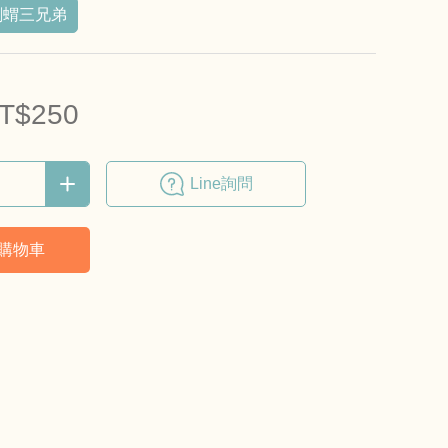
刺蝟三兄弟
T$250
Line詢問
購物車