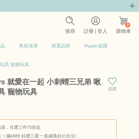
0
搜尋
註冊 | 登入
購物車
用品
美容清潔
精選品牌
Hyperr超躍
 狗玩具 寵物玩具
aws 就愛在一起 小刺蝟三兄弟 啾
追蹤
具 寵物玩具
商品料號：ZP-121
員．任選三件75折起
 ✨滿6888 好禮三選一 點綴美好の生活✨