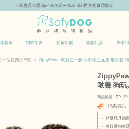
✨新會員首購滿$499免運➜滿$2,000再送寵食體驗組
咪寵食
狗貓零食
營養保健
寵物玩具
居家
每一個歡樂的時刻
ZippyPaws 就愛在一起 小刺蝟三兄弟 啾啾聲
ZippyP
啾聲 狗玩
商品編號：ZP-121
特惠資訊
精選玩具總動
美好選物生活