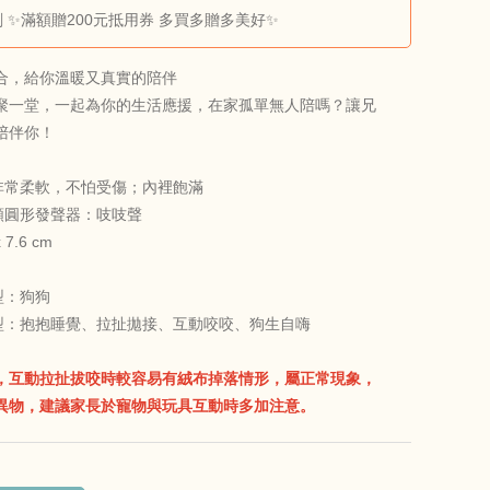
 ✨滿額贈200元抵用券 多買多贈多美好✨
合，給你溫暖又真實的陪伴
聚一堂，一起為你的生活應援，在家孤單無人陪嗎？讓兄
陪伴你！
非常柔軟，不怕受傷；內裡飽滿
顆圓形發聲器：吱吱聲
7.6 cm
型：狗狗
型：抱抱睡覺、拉扯拋接、互動咬咬、狗生自嗨
，互動拉扯拔咬時較容易有絨布掉落情形，屬正常現象，
異物，建議家長於寵物與玩具互動時多加注意。