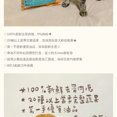
◇100%新鮮去骨肉塊、0%肉粉🥩
◇20種以上當季完整蔬果，並採用加拿大鮮採莓果🫐
◇第一手新鮮優質油品，添加新鮮全蛋🥚
◇專為不同年紀與體型打造，從小到大now都有🤤
◇採用少量低溫及最低限度加工製成，保持完美均衡營養
◇WDJ連續15年推薦