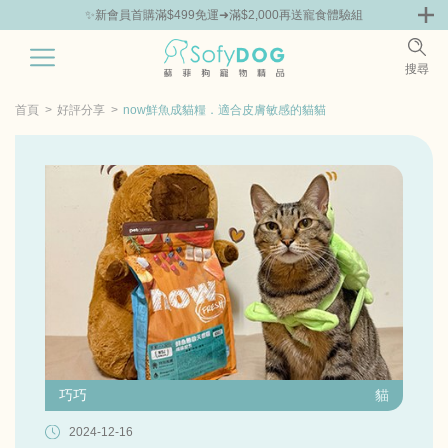
✨新會員首購滿$499免運➜滿$2,000再送寵食體驗組
0
搜尋
|
嘗鮮
零食專區
飼料 | 凍乾優惠組
主食罐 | 餐包優惠
團購優惠
首頁
好評分享
now鮮魚成貓糧．適合皮膚敏感的貓貓
巧巧
貓
2024-12-16