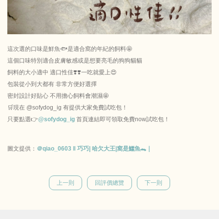
這次選的口味是鮮魚🐟是適合窩的年紀的飼料🤩
這個口味特別適合皮膚敏感或是想要亮毛的狗狗貓貓
飼料的大小適中 適口性佳❣️❣️一吃就愛上😍
包裝從小到大都有 非常方便好選擇
密封設計好貼心 不用擔心飼料會潮濕🤩
🛒現在 @sofydog_ig 有提供大家免費試吃包！
只要點選👉
@sofydog_ig
首頁連結即可領取免費now試吃包！
圖文提供：
＠qiao_0603 ‖ 巧巧| 哈欠大王|窩是鱷魚🐊｜
上一則
回評價總覽
下一則