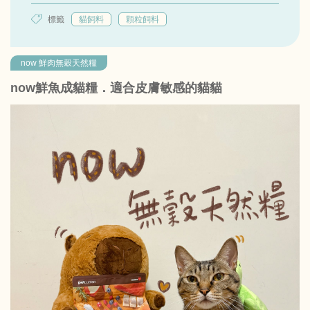
標籤
貓飼料
顆粒飼料
now 鮮肉無穀天然糧
now鮮魚成貓糧．適合皮膚敏感的貓貓