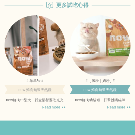
更多試吃心得
# 羊羊🐑 #
# - ̗̀ 澱粉｜奶粉 ̖́- #
now 鮮肉無穀天然糧
now 鮮肉無穀天然糧
now鮮肉中型犬．我全部都要吃光光
now鮮肉幼貓糧．打擊挑嘴貓咪
Read more
Read more