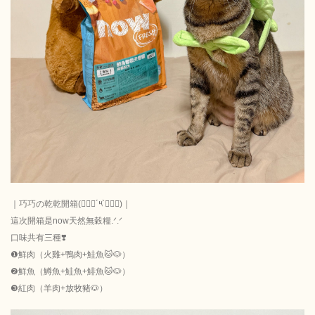
｜巧巧の乾乾開箱(๑⃙⃘´༥`๑⃙⃘)｜
這次開箱是now天然無穀糧.ᐟ.ᐟ
口味共有三種❣️
❶鮮肉（火雞+鴨肉+鮭魚🐱🐶）
❷鮮魚（鱒魚+鮭魚+鯡魚🐱🐶）
❸紅肉（羊肉+放牧豬🐶）