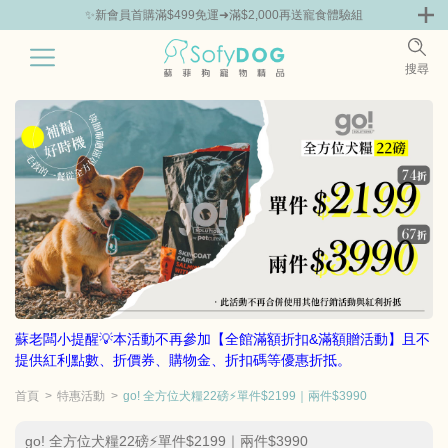
✨新會員首購滿$499免運➜滿$2,000再送寵食體驗組
0
搜尋
|
鮮
零食專區
飼料 | 凍乾優惠組
主食罐 | 餐包優惠
團購優惠
蘇老闆小提醒💡本活動不再參加【全館滿額折扣&滿額贈活動】且不
提供紅利點數、折價券、購物金、折扣碼等優惠折抵。
首頁
特惠活動
go! 全方位犬糧22磅⚡單件$2199｜兩件$3990
go! 全方位犬糧22磅⚡單件$2199｜兩件$3990