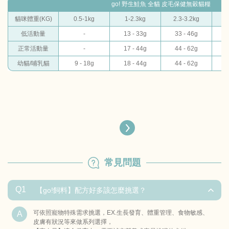
go! 野生鮭魚 全貓 皮毛保健無穀貓糧
貓咪體重(KG)
0.5-1kg
1-2.3kg
2.3-3.2kg
3
低活動量
-
13 - 33g
33 - 46g
4
正常活動量
-
17 - 44g
44 - 62g
6
幼貓/哺乳貓
9 - 18g
18 - 44g
44 - 62g
6
常見問題
Q1
【go!飼料】配方好多該怎麼挑選？
可依照寵物特殊需求挑選，EX.生長發育、體重管理、食物敏感、
皮膚有狀況等來做系列選擇，