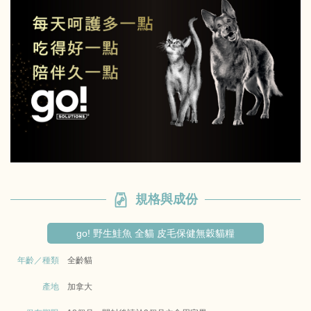
規格與成份
go! 野生鮭魚 全貓 皮毛保健無穀貓糧
年齡／種類
全齡貓
產地
加拿大