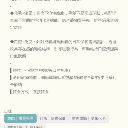
-
◆化毛+泌尿：富含不溶性纖維，毛髮不易形成球狀，搭配洋
車前子幫助維持消化道機能。結合礦物質平衡，維持泌尿道穩
定環境
-
◆口腔+免疫：針對成貓與熟齡貓的日常保養需求設計，透過
較具存在感的顆粒結構，引導咀嚼行為，幫助維持口腔清潔與
口氣狀態
-
▌顆粒：小顆粒/ 中顆粒(口腔免疫)
▌適用寵物類型：關節成貓/口腔熟齡貓/腸胃全齡貓/皮毛系列
全齡貓
▌餵食方式：直接餵食
口味
雞肉｜體重管理
鮭魚｜腸胃保健
雞肉成貓｜泌尿化毛
雞肉鮭魚｜口腔+免疫