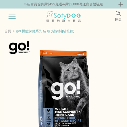
組
🎁Hello新朋友！完成註冊送指定商品85折抵用券
0
搜尋
|
嘗鮮
零食專區
飼料 | 凍乾優惠組
主食罐 | 餐包優惠
團購優惠
首頁
go! 機能保健系列 貓糧 (貓飼料|貓乾糧)