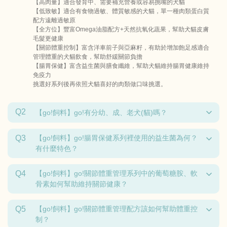
【高肉量】適合發育中、需要補充營養或容易挑嘴的犬貓
【低致敏】適合有食物過敏、體質敏感的犬貓，單一種肉類蛋白質
配方遠離過敏原
【全方位】豐富Omega油脂配方+天然抗氧化蔬果，幫助犬貓皮膚
毛髮更健康
【關節體重控制】富含洋車前子與亞麻籽，有助於增加飽足感適合
管理體重的犬貓飲食，幫助舒緩關節負擔
【腸胃保健】富含益生菌與膳食纖維，幫助犬貓維持腸胃健康維持
免疫力
挑選好系列後再依照犬貓喜好的肉類做口味挑選。
Q2
【go!飼料】go!有分幼、成、老犬(貓)嗎？
Q3
【go!飼料】go!腸胃保健系列裡使用的益生菌為何？
有什麼特色？
Q4
【go!飼料】go!關節體重管理系列中的葡萄糖胺、軟
骨素如何幫助維持關節健康？
Q5
【go!飼料】go!關節體重管理配方該如何幫助體重控
制？