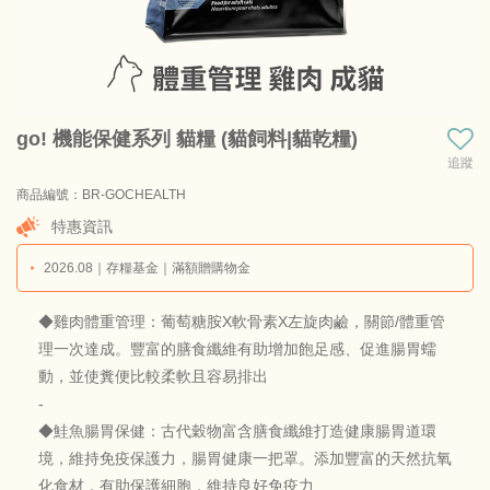
go! 機能保健系列 貓糧 (貓飼料|貓乾糧)
追蹤
商品編號：BR-GOCHEALTH
商品料號：GO-C-WMJC-GF-C-8B
特惠資訊
2026.08｜存糧基金｜滿額贈購物金
◆雞肉體重管理：葡萄糖胺X軟骨素X左旋肉鹼，關節/體重管
理一次達成。豐富的膳食纖維有助增加飽足感、促進腸胃蠕
動，並使糞便比較柔軟且容易排出
-
◆鮭魚腸胃保健：古代穀物富含膳食纖維打造健康腸胃道環
境，維持免疫保護力，腸胃健康一把罩。添加豐富的天然抗氧
化食材，有助保護細胞，維持良好免疫力