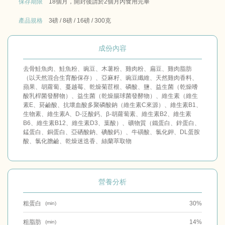
保存期限
18個月，開封後請於2個月內食用完畢
產品規格
3磅 / 8磅 / 16磅 / 300克
成份內容
去骨鮭魚肉、鮭魚粉、豌豆、木薯粉、雞肉粉、扁豆、雞肉脂肪
（以天然混合生育酚保存）、亞麻籽、豌豆纖維、天然雞肉香料、
蘋果、胡蘿蔔、蔓越莓、乾燥菊苣根、磷酸、鹽、益生菌（乾燥嗜
酸乳桿菌發酵物）、益生菌（乾燥腸球菌發酵物）、維生素（維生
素E、菸鹼酸、抗壞血酸多聚磷酸鈉（維生素C來源）、維生素B1、
生物素、維生素A、D-泛酸鈣、β-胡蘿蔔素、維生素B2、維生素
B6、維生素B12、維生素D3、葉酸）、礦物質（鐵蛋白、鋅蛋白、
錳蛋白、銅蛋白、亞硒酸鈉、碘酸鈣）、牛磺酸、氯化鉀、DL蛋胺
酸、氯化膽鹼、乾燥迷迭香、絲蘭萃取物
營養分析
粗蛋白
30%
(min)
粗脂肪
14%
(min)