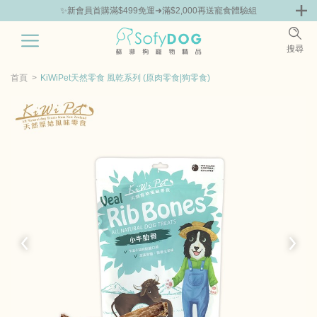
✨新會員首購滿$499免運➜滿$2,000再送寵食體驗組
🎁Hello新朋友！完成註冊送指定商品85折抵用券
0
搜尋
|
鮮
零食專區
飼料 | 凍乾優惠組
主食罐 | 餐包優惠
團購優惠
首頁
KiWiPet天然零食​ 風乾系列 (原肉零食|狗零食)