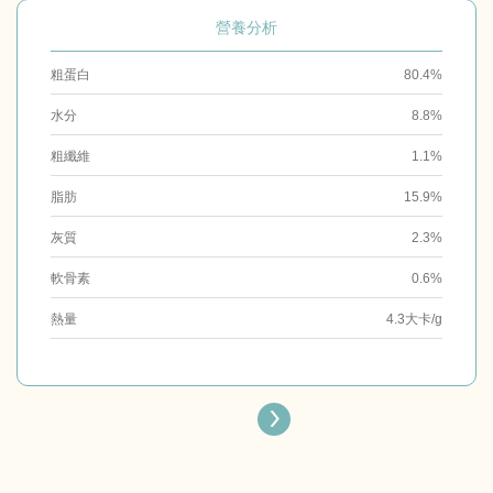
營養分析
粗蛋白
80.4%
水分
8.8%
粗纖維
1.1%
脂肪
15.9%
灰質
2.3%
軟骨素
0.6%
熱量
4.3大卡/g