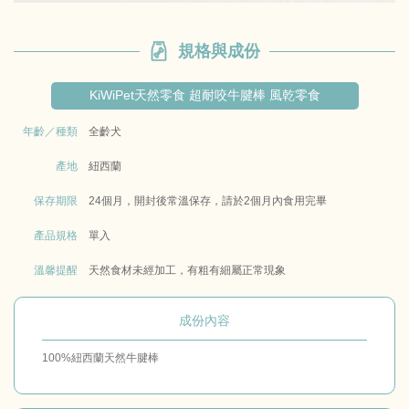
規格與成份
KiWiPet天然零食 超耐咬牛腱棒 風乾零食
年齡／種類
全齡犬
產地
紐西蘭
保存期限
24個月，開封後常溫保存，請於2個月內食用完畢
產品規格
單入
溫馨提醒
天然食材未經加工，有粗有細屬正常現象
成份內容
100%紐西蘭天然牛腱棒