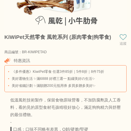
KiWiPet天然零食​ 風乾系列 (原肉零食|狗零食)
追蹤
商品編號：BR-KIWIPETAD
商品料號：KIWIP-VEALRIDB
特惠資訊
《多件優惠》KiwiPet零食 任選3件85折｜5件8折｜8件75折
美好選物生活 ✨滿6888 好禮三選一 點綴美好の生活✨
美好省錢計劃 ✨滿額贈200元抵用券 多買多贈多美好✨
低溫風乾技術製作，保留食物原味營養，不加防腐劑及人工香
料，看的見的原型食材毛孩啃咬好放心，滿足狗狗精力與舒壓
的最佳禮物。
-
▌口感：口味不同略有差異，Q韌/硬脆/堅硬