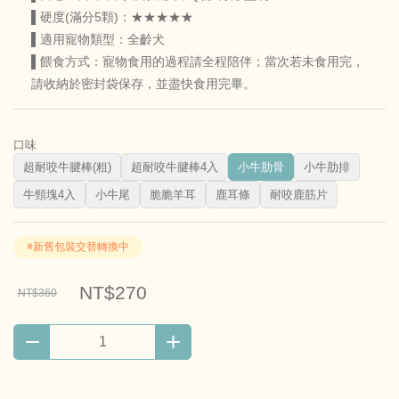
▌硬度(滿分5顆)：★★★★★
▌適用寵物類型：全齡犬
▌餵食方式：寵物食用的過程請全程陪伴；當次若未食用完，
請收納於密封袋保存，並盡快食用完畢。
口味
超耐咬牛腱棒(粗)
超耐咬牛腱棒4入
小牛肋骨
小牛肋排
牛頸塊4入
小牛尾
脆脆羊耳
鹿耳條
耐咬鹿筋片
※新舊包裝交替轉換中
NT$270
NT$360