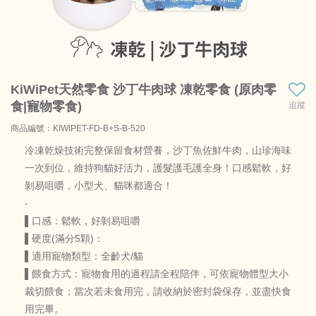
KiWiPet天然零食 沙丁牛肉球 凍乾零食 (原肉零
食|寵物零食)
追蹤
商品編號：KIWIPET-FD-B+S-B-520
商品料號：KIWIPET-FD-B+S-B
冷凍乾燥技術完整保留食材營養，沙丁魚佐鮮牛肉，山珍海味
一次到位，維持狗貓好活力，護髮護毛護全身！口感鬆軟，好
剝易咀嚼，小型犬、貓咪都適合！
-
▌口感：鬆軟，好剝易咀嚼
▌硬度(滿分5顆)：
▌適用寵物類型：全齡犬/貓
▌餵食方式：寵物食用的過程請全程陪伴，可依寵物體型大小
裁切餵食；當次若未食用完，請收納於密封袋保存，並盡快食
用完畢。