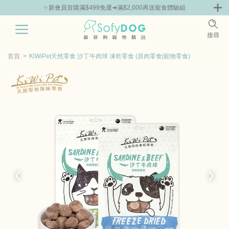
✨新會員首購滿$499免運➜滿$2,000再送寵食體驗組
0
搜尋
|
鮮
零食專區
飼料 | 凍乾優惠組
主食罐 | 餐包優惠
團購優惠
首頁
KiWiPet天然零食 沙丁牛肉球 凍乾零食 (原肉零食|寵物零食)