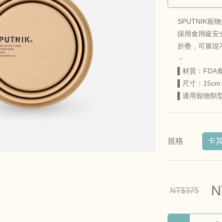
SPUTNI
採用食用級安
折疊，可展現
－
▌材質：FDA
▌尺寸：15cm 
▌適用寵物類
規格
卡
N
NT$375