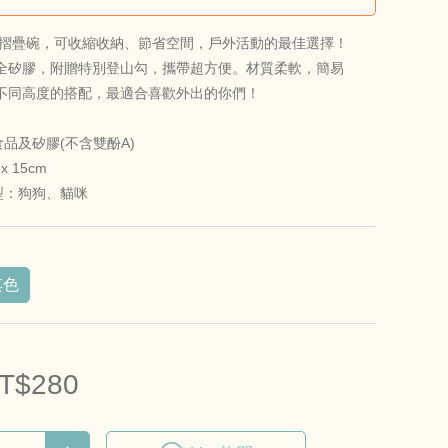
K寵物摺疊碗，可收縮收納、節省空間，戶外活動的最佳選擇！
全矽膠，附贈特別登山勾，攜帶超方便。材質柔軟，簡易
不同高度的搭配，最適合喜歡外出的你們！
食品及矽膠(不含雙酚A)
x 15cm
型：狗狗、貓咪
其色
T$280