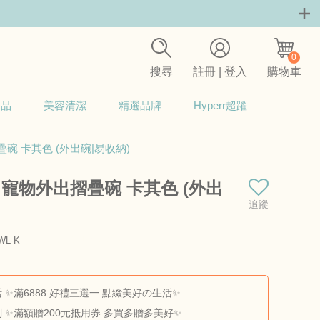
0
搜尋
註冊 | 登入
購物車
用品
美容清潔
精選品牌
Hyperr超躍
疊碗 卡其色 (外出碗|易收納)
IK 寵物外出摺疊碗 卡其色 (外出
追蹤
)
L-K
商品料號：SN-BOWL-K
 ✨滿6888 好禮三選一 點綴美好の生活✨
 ✨滿額贈200元抵用券 多買多贈多美好✨