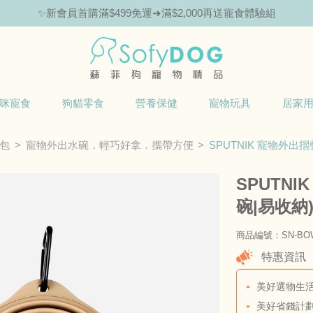
🎁Hello新朋友！完成註冊送指定商品85折抵用券
咪寵食
狗貓零食
營養保健
寵物玩具
居家
包
寵物外出水碗．輕巧好拿．攜帶方便
SPUTNIK 寵物外出摺
SPUTN
碗|易收納
商品編號：SN-BOW
特惠資訊
美好選物生活
美好省錢計劃