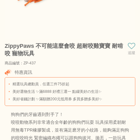
ZippyPaws 不可能這麼會咬 超耐咬雞寶寶 耐啃
咬 寵物玩具
追蹤
商品編號：ZP-437
商品料號：ZP-437
特惠資訊
精選玩具總動員．任選三件75折起
美好選物生活 ✨滿6888 好禮三選一 點綴美好の生活✨
美好省錢計劃 ✨滿額贈200元抵用券 多買多贈多美好✨
狗狗們的牙齒遇到對手了！
咬咬動物系列非常適合全年齡的狗狗們玩耍 玩具採用柔韌耐
用無毒TPR橡膠製成，並有滿足磨牙的小紋路，能夠滿足狗狗
的咬咬時光 緊密編織布繩可以跟狗狗拔河、拋丟，一款玩具