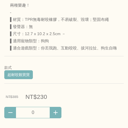
兩種樂趣！
-
▌材質：TPR無毒耐咬橡膠，不易破裂、毀壞；堅固布繩
▌發聲器：無
▌尺寸：12.7 x 10.2 x 2.5cm －
▌適用寵物類型：狗狗
▌適合遊戲類型：你丟我跑、互動咬咬、拔河拉扯、狗生自嗨
款式
超耐咬雞寶寶
NT$230
NT$385