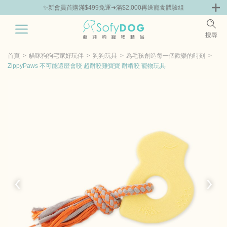
✨新會員首購滿$499免運➜滿$2,000再送寵食體驗組
0
搜尋
|
鮮
零食專區
飼料 | 凍乾優惠組
主食罐 | 餐包優惠
團購優惠
首頁
貓咪狗狗宅家好玩伴
狗狗玩具
為毛孩創造每一個歡樂的時刻
ZippyPaws 不可能這麼會咬 超耐咬雞寶寶 耐啃咬 寵物玩具