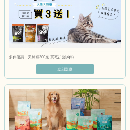
多件優惠．天然糧300克 買3送1(挑4件)
立刻逛逛