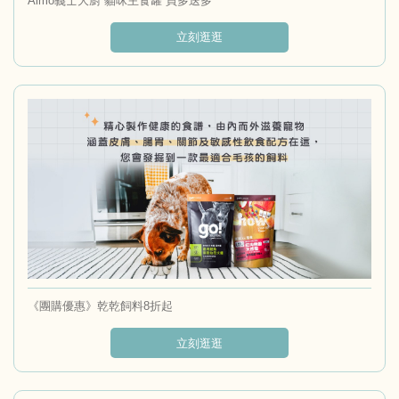
Almo義士大廚 貓咪主食罐 買多送多
立刻逛逛
《團購優惠》乾乾飼料8折起
立刻逛逛