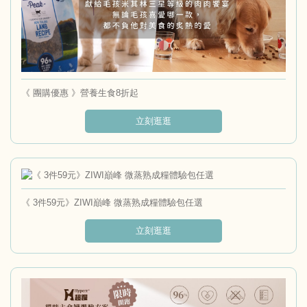
《 團購優惠 》營養生食8折起
立刻逛逛
《 3件59元》ZIWI巔峰 微蒸熟成糧體驗包任選
立刻逛逛