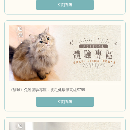
立刻逛逛
《貓咪》免運體驗專區．皮毛健康漂亮組$799
立刻逛逛