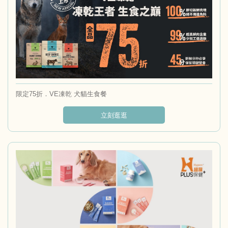
限定75折．VE凍乾 犬貓生食餐
立刻逛逛