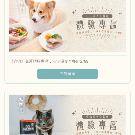
《狗狗》免運體驗專區．汪汪濕食全餐組$799
立刻逛逛