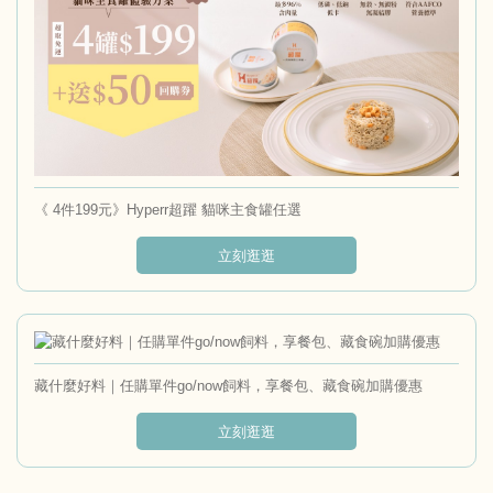
《 4件199元》Hyperr超躍 貓咪主食罐任選
立刻逛逛
藏什麼好料｜任購單件go/now飼料，享餐包、藏食碗加購優惠
立刻逛逛