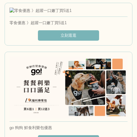
零食優惠 》超躍一口嫩丁買5送1
立刻逛逛
go 狗狗 鮮食利樂包優惠