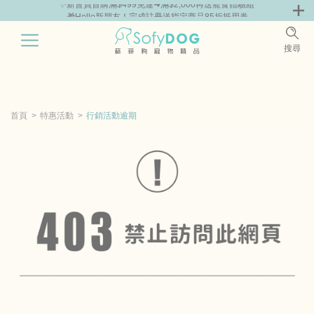
組
🎁Hello新朋友！完成註冊送指定商品85折抵用券
0
搜尋
|
鮮
零食專區
飼料 | 凍乾優惠組
主食罐 | 餐包優惠
團購優惠
首頁
特惠活動
行銷活動逾期