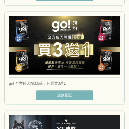
go! 全方位犬糧3.5磅．任選買3送1
立刻逛逛