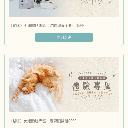
《貓咪》免運體驗專區．喵喵濕食全餐組$599
立刻逛逛
《貓咪》免運體驗專區．腸胃順暢組$699